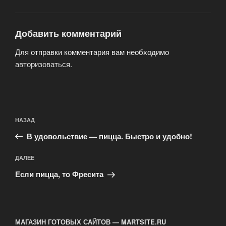
Добавить комментарий
Для отправки комментария вам необходимо
авторизоваться
.
Навигация
Предыдущая
НАЗАД
по
запись:
записям
В удовольствие — пицца. Быстро и удобно!
Следующая
ДАЛЕЕ
запись
Если пицца, то Фресита
МАГАЗИН ГОТОВЫХ САЙТОВ — MARTSITE.RU