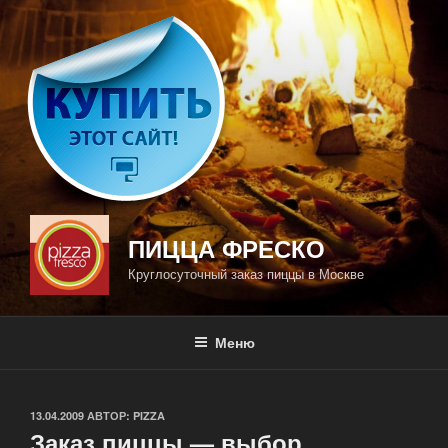
Перейти
к
содержимому
ПИЦЦА ФРЕСКО
Круглосуточный заказ пиццы в Москве
Меню
ОПУБЛИКОВАНО
13.04.2009
АВТОР:
PIZZA
Заказ пиццы — выбор