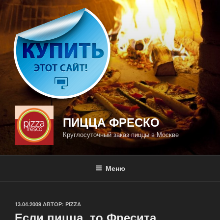
Перейти
к
содержимому
ПИЦЦА ФРЕСКО
Круглосуточный заказ пиццы в Москве
Меню
ОПУБЛИКОВАНО
13.04.2009
АВТОР:
PIZZA
Если пицца, то Фресита